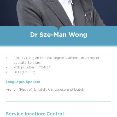
Dr Sze-Man Wong
LMCHK (Belgian Medical Degree, Catholic University of
Louvain, Belgium)
PGDipClinDerm (QMUL)
DFM (HKCFP)‍
Languages Spoken:
French (Native), English, Cantonese and Dutch
Service location: Central