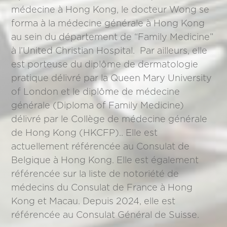
médecine à Hong Kong, le docteur Wong se
forma à la médecine générale à Hong Kong
au sein du département de “Family Medicine”
à l’United Christian Hospital. Par ailleurs, elle
est porteuse du diplôme de dermatologie
pratique délivré par la Queen Mary University
of London et le diplôme de médecine
générale (Diploma of Family Medicine)
délivré par le Collège de médecine générale
de Hong Kong (HKCFP).. Elle est
actuellement référencée au Consulat de
Belgique à Hong Kong. Elle est également
référencée sur la liste de notoriété de
médecins du Consulat de France à Hong
Kong et Macau. Depuis 2024, elle est
référencée au Consulat Général de Suisse.