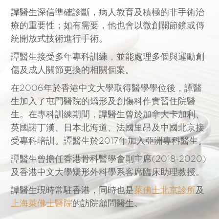
譚醫生深信準確診斷，病人教育及積極的非手術治
療的重要性；如有需要，他也會以微創關節鏡或傳
統開放式技術進行手術。
譚醫生接受多年專科訓練，並能處理多個與運動創
傷及成人關節更換的相關個案。
在2006年於香港中文大學取得醫學學位後，譚醫
生加入了屯門醫院的矯形及創傷科作實習住院醫
生。在專科訓練期間，譚醫生曾於加拿大卡加利、
英國諾丁漢、日本北海道、法國里昂及中國北京接
受專科培訓。譚醫生於2017年加入亞洲專科醫生。
譚醫生曾擔任香港骨科醫學會副主席(2018-2020)
及香港中文大學矯形外科學系客席臨床助理教授。
譚醫生現時常駐香港，同時也是
萊佛士北京診所
及
上海萊佛士醫院
的訪院顧問醫生。