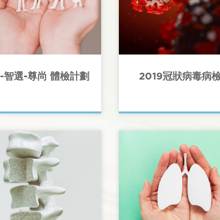
-智選-尊尚 體檢計劃
2019冠狀病毒病
年人，特別是那一些有家族成
有嚴重疾病，都應定期進行身
海灣醫療現提供2019冠狀病
。如果您正在面對著人生重大
測服務 （Covid-19 testing
時（例如結婚、準備生孩子、
深喉唾液，鼻咽拭子及血液化
作等）都應該讓自己在進入人
社會同心抗疫及截斷傳播鏈令
階段前充分評估個人的健康狀
低傳播風險，。