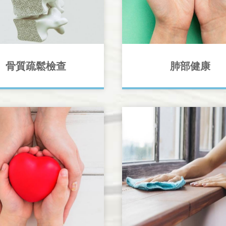
骨質疏鬆檢查
肺部健康
失並沒有任何病徵，讓人難以
平均每年呼吸超過600萬次，
想知自己有無患上骨質疏鬆？
我們的身體和健康各方面均有
行簡單和安全的骨質密度掃描
影響。如何知道我們的肺部是
A scan)以作檢測。如果您懷疑
康？
有骨質疏鬆，請諮詢醫生。