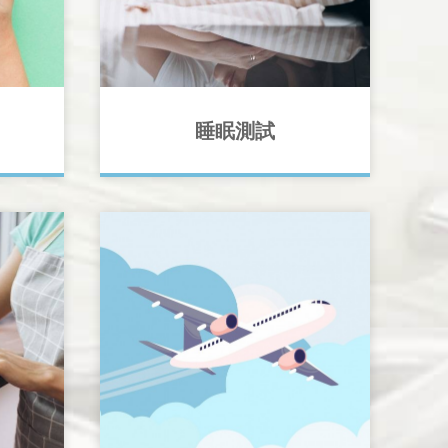
睡眠測試
肺部對
顯著的
睡眠測試通常用於診斷睡眠障礙，例
否健
如睡眠窒息症。