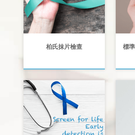
柏氏抹片檢查
標準
所有成
員曾患
體檢查
無論您是20歲，30歲或50歲，均建
的轉變
議接受檢測以保障您的健康
轉換工
生下一
況。