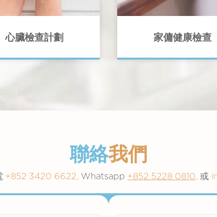
心臟檢查計劃
家傭健康檢查
60年代以來，心臟病一直是香港
家庭傭工與家庭成員的接觸極
致命疾病。可從評估您的風險
切，為了家庭成員及傭工的健
始，竭盡所能降低患病風險。
主應為家傭安排每年進行身體
聯絡
我們
電
+852 3420 6622,
Whatsapp
+852 5228 0810
,
或
i