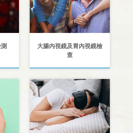
檢測
大腸內視鏡及胃內視鏡檢
查
毒病的檢
)，包括
大腸癌（又稱「大腸直腸癌」或「直
驗為與
腸癌」）是香港最常見的癌症之一，
社區減
而致命率居於第二位。