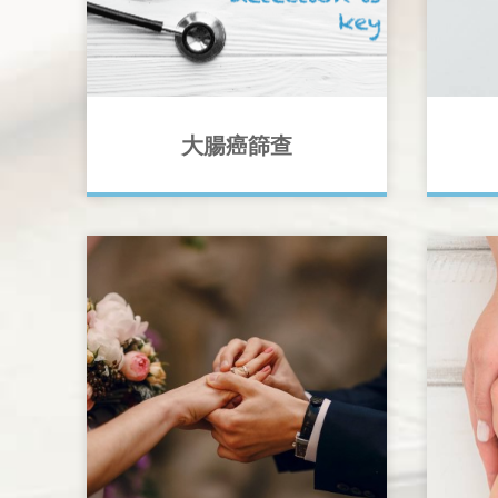
大腸癌篩查
骨質流
大腸是消化系統的最後一部分。大腸
察覺。
癌（又稱「大腸直腸癌」或「直腸
可以進
癌」）是香港最常見的癌症之一，而
(DEX
致命率居於第二位。
自己患