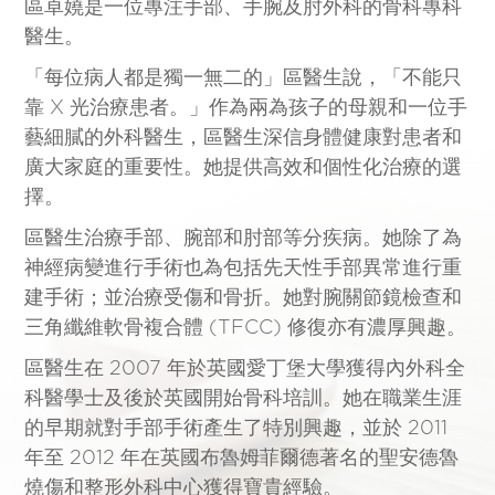
區卓嬈是一位專注手部、手腕及肘外科的骨科專科
醫生。
「每位病人都是獨一無二的」區醫生說，「不能只
靠 X 光治療患者。」作為兩為孩子的母親和一位手
藝細膩的外科醫生，區醫生深信身體健康對患者和
廣大家庭的重要性。她提供高效和個性化治療的選
擇。
區醫生治療手部、腕部和肘部等分疾病。她除了為
神經病變進行手術也為包括先天性手部異常進行重
建手術；並治療受傷和骨折。她對腕關節鏡檢查和
三角纖維軟骨複合體 (TFCC) 修復亦有濃厚興趣。
區醫生在 2007 年於英國愛丁堡大學獲得內外科全
科醫學士及後於英國開始骨科培訓。她在職業生涯
的早期就對手部手術產生了特別興趣，並於 2011
年至 2012 年在英國布魯姆菲爾德著名的聖安德魯
燒傷和整形外科中心獲得寶貴經驗。