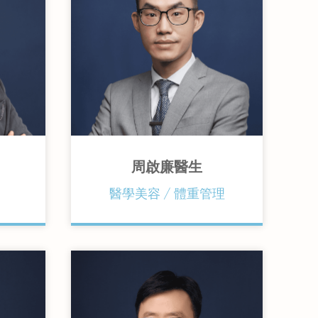
周啟廉醫生
香港中文大學內外全科醫學士
香港家庭醫學學院家庭醫學文憑
醫學美容 / 體重管理
利時魯
香港中文大學內科醫學文憑
卡迪夫大學實用皮膚科深造文憑
膚學深
澳洲皇家全科醫學院院士
香港家庭醫學學院院士
學文憑
香港醫學專科學院院士(家庭醫學)
香港中文大學流行病學與生物統
計學理學碩士