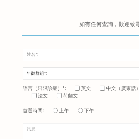
如有任何查詢，歡迎致
語言（只限診症）*:
英文
中文（廣東話
法文
荷蘭文
首選時間:
上午
下午