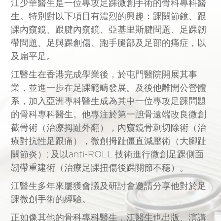
江少華醫生是一位專攻足踝微創手術的骨科專科醫
生。特別對以下項目有濃烈的興趣：踝關節鏡、跟
踝內窺鏡、跟腱內窺鏡、亞基里斯腱問題、足踝韌
帶問題、足與踝創傷、跑手腿部及足部的痛症，以
及扁平足。
江醫生在香港完成學業後，於屯門醫院開展其事
業，並進一步在足踝範疇發展。及後他離開公營體
系，加入亞洲專科醫生成為其中一位專攻足踝問題
的骨科專科醫生。他專注於第一蹠骨遠端改良微創
截骨術（治療拇趾外翻），內窺鏡骨刺切除術（治
療對抗性足跟痛），微創拇趾僵直減壓術（大腳趾
關節炎）; 及以anti-ROLL 技術進行微創足踝側面
韌帶重建術（治療足踝扭傷後踝關節不穩）。
江醫生多年來屢獲會議及研討會邀請分享他對於足
踝微創手術的經驗。
正如像其他的骨科專科醫生，江醫生也出版、演講