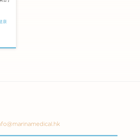
健康
nfo@marinamedical.hk