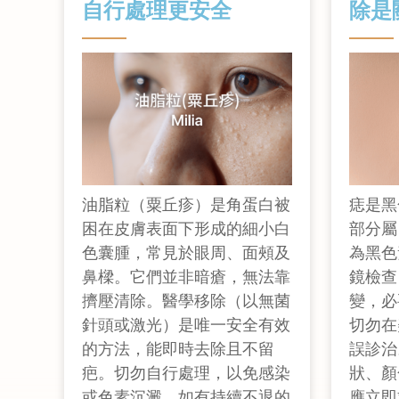
自行處理更安全
除是
油脂粒（粟丘疹）是角蛋白被
痣是黑
困在皮膚表面下形成的細小白
部分屬
色囊腫，常見於眼周、面頰及
為黑色
鼻樑。它們並非暗瘡，無法靠
鏡檢查
擠壓清除。醫學移除（以無菌
變，必
針頭或激光）是唯一安全有效
切勿在
的方法，能即時去除且不留
誤診治
疤。切勿自行處理，以免感染
狀、顏
或色素沉澱。如有持續不退的
應立即