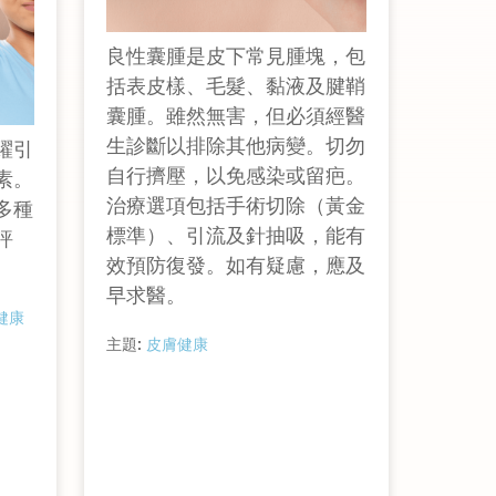
良性囊腫是皮下常見腫塊，包
括表皮樣、毛髮、黏液及腱鞘
囊腫。雖然無害，但必須經醫
生診斷以排除其他病變。切勿
躍引
自行擠壓，以免感染或留疤。
素。
治療選項包括手術切除（黃金
多種
標準）、引流及針抽吸，能有
評
效預防復發。如有疑慮，應及
早求醫。
健康
主題:
皮膚健康