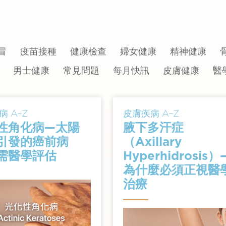
冒
疫苗接種
健康檢查
婦女健康
精神健康
男士健康
常見問題
每月快訊
皮膚健康
醫
 A–Z
皮膚疾病 A–Z
性角化病—太陽
腋下多汗症
引發的癌前病
（Axillary
需醫學評估
Hyperhidrosis）
為什麼必須正視醫
治療