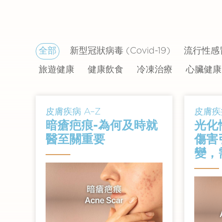
全部
新型冠狀病毒 (Covid-19)
流行性感
旅遊健康
健康飲食
冷凍治療
心臟健康
皮膚疾病 A–Z
皮膚疾病
暗瘡疤痕-為何及時就
光化
醫至關重要
傷害
變，