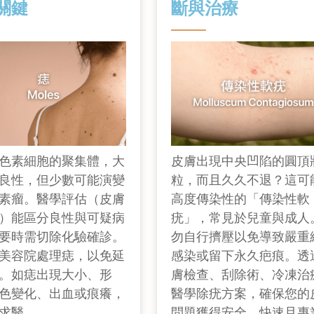
關鍵
斷與治療
色素細胞的聚集體，大
皮膚出現中央凹陷的圓頂
良性，但少數可能演變
粒，而且久久不退？這可
素瘤。醫學評估（皮膚
高度傳染性的「傳染性軟
）能區分良性與可疑病
疣」，常見於兒童與成人
要時需切除化驗確診。
勿自行擠壓以免導致嚴重
美容院處理痣，以免延
感染或留下永久疤痕。透
。如痣出現大小、形
膚檢查、刮除術、冷凍治
色變化、出血或痕癢，
醫學除疣方案，確保您的
求醫。
問題獲得安全、快速且專