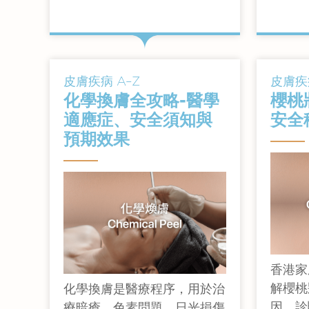
查看詳情
皮膚疾病 A–Z
皮膚疾病
化學換膚全攻略-醫學
櫻桃
適應症、安全須知與
安全
預期效果
香港家
解櫻桃
化學換膚是醫療程序，用於治
因、診
療暗瘡、色素問題、日光損傷