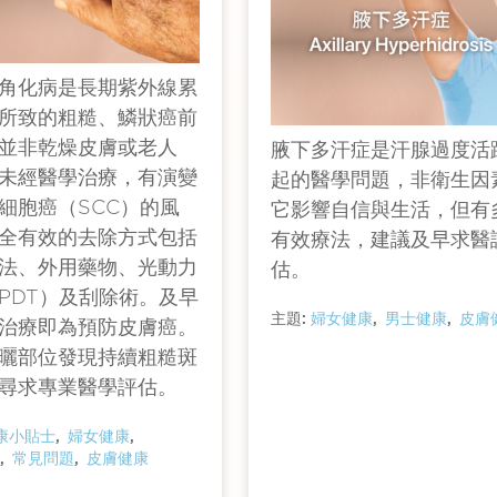
角化病是長期紫外線累
所致的粗糙、鱗狀癌前
並非乾燥皮膚或老人
腋下多汗症是汗腺過度活
未經醫學治療，有演變
起的醫學問題，非衛生因
細胞癌（SCC）的風
它影響自信與生活，但有
全有效的去除方式包括
有效療法，建議及早求醫
法、外用藥物、光動力
估。
PDT）及刮除術。及早
主題:
婦女健康
男士健康
皮膚
治療即為預防皮膚癌。
曬部位發現持續粗糙斑
尋求專業醫學評估。
康小貼士
婦女健康
康
常見問題
皮膚健康