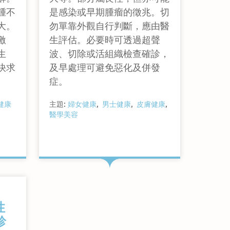
腫不
是感染或早期腫瘤的徵兆。切
大。
勿單靠外觀自行判斷，應由醫
激
生評估。必要時可透過超聲
生
波、切除或活組織檢查確診，
快求
及早處理可避免惡化及併發
症。
健康
主題:
婦女健康
男士健康
皮膚健康
醫學美容
查看詳情
性
診