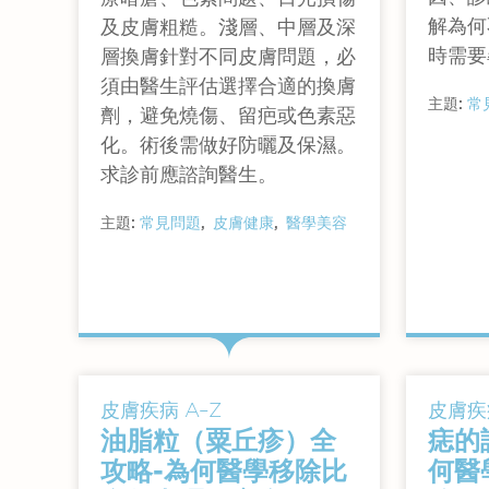
解為何
及皮膚粗糙。淺層、中層及深
時需要
層換膚針對不同皮膚問題，必
須由醫生評估選擇合適的換膚
主題:
常
劑，避免燒傷、留疤或色素惡
化。術後需做好防曬及保濕。
求診前應諮詢醫生。
主題:
常見問題
皮膚健康
醫學美容
查看詳情
皮膚疾病 A–Z
皮膚疾病
油脂粒（粟丘疹）全
痣的
攻略-為何醫學移除比
何醫