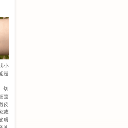
狀小
能是
。切
細菌
過皮
療或
皮膚
業的