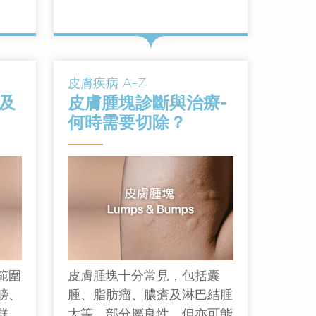
查看詳情
皮膚疾病 A–Z
及
皮膚腫塊診斷與治療-
何時需要切除？
範圍
皮膚腫塊十分常見，包括囊
膀、
腫、脂肪瘤、膿瘡及淋巴結腫
群。
大等。部分屬良性，但亦可能