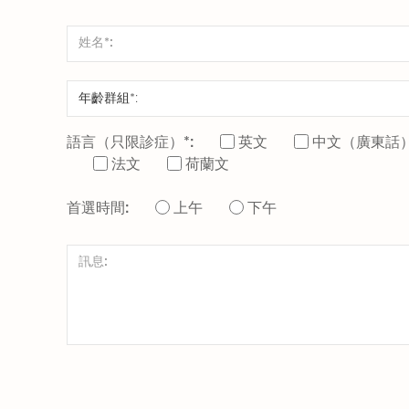
語言（只限診症）*:
英文
中文（廣東話
法文
荷蘭文
首選時間:
上午
下午