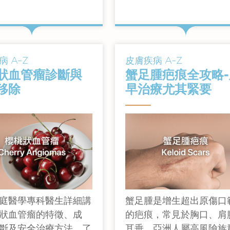
查看詳情
查看詳情
 A–Z
皮膚疾病 A–Z
狀血管瘤診斷與
蟹足腫疤痕全攻略-
移除
早治療尤其緊要
庭醫學專科醫生詳細講
蟹足腫是增生超出原傷口
狀血管瘤的特徵、成
的疤痕，常見於胸口、肩
斷及安全治療方法。了
耳垂，亞洲人屬高風險族