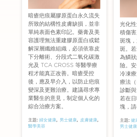
暗瘡疤痕屬膠原蛋白永久流失
所致的結構性皮膚缺損，並非
光化性
單純表面色素印記。藥膏及美
積傷害
容護理無法重建膠原蛋白或鬆
斑塊，
解深層纖維組織，必須依靠皮
斑。若
下分離術、分段式二氧化碳激
為鱗狀
光及 TCA CROSS 等醫學療
險。安
程才能真正改善。暗瘡受控
冷凍療
後，應及早介入，以防止疤痕
療法（
變深及更難治療。建議尋求專
診斷與
業醫生的意見，制定個人化的
若在日
綜合治療方案。
塊，請
主題:
婦女健康
男士健康
皮膚健康
主題:
健
醫學美容
男士健