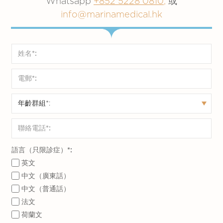
Whatsapp
+852 5228 0810
,
或
或疑慮，與醫生商量合適的方案。
病，甚至是早逝。
info@marinamedical.hk
儘管您的人生目標可能會在不同階段改變，但應
心臟病
優先管理個人健康。
「心臟病」 泛指與心臟相關的疾病。在不同類
我們的醫生團隊會提供專業協助，並與您同行奠
型的心臟病中，冠心病是導致死亡的主要原因。
定健康生活的每一步。從今天起積極關注個人健
冠心病的患者可能會經歷中央壓迫性胸痛或疲勞
康，可先由約見醫生開始。
加劇，但休息後可得到好轉。疼痛可能擴散到手
臂、肩膀、頸和下頜。冠心病有許多的風險因
素，但大部分是可以預防或治療的。
更年期前期
語言（只限診症）*:
更年期（又稱「絕經期」）被定義為永久停經。
英文
更年期常出現於51.4歲（中位數）的女性，代表
中文（廣東話）
女性卵巢中的卵泡（卵子）幾乎或完全耗盡。更
中文（普通話）
年期平均在最後一次月經前四年左右開始，當中
法文
涉及的身心變化有機會影響女性的生活質量。主
荷蘭文
要特點是月經週期及荷爾蒙不穩定。荷爾蒙的變