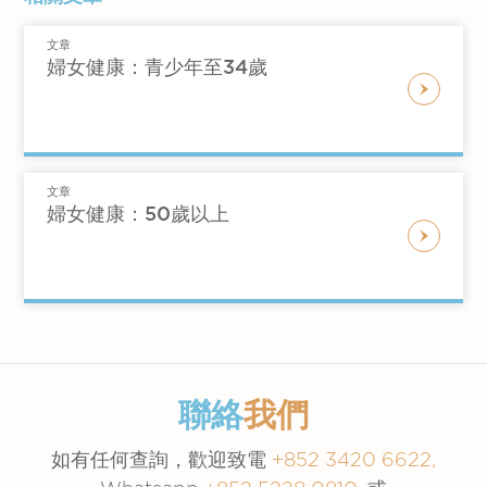
乳癌
是香港女性中最常見的癌症。根據本港
量的事項：
建議您主動諮詢醫生，並決定是否需要對某疾病
保持健康的體重（符合BMI的體重指標）
2016年的數據，乳癌佔剛確診女性的癌症總個
避孕建議或家庭生育計劃
文章
採取預防措施。你可以就疫苗接種、疾病檢測和
每天進行至少30分鐘的中等強度運動，例
案的26.6％。它是第三大由癌症導致死亡的原
婦女健康：青少年至34歲
日常的運動及飲食習慣
健康檢查等方面與醫生進行商討。針對潛在疾病
如競步及游泳
因。及早診斷可以挽救生命，有效及全面的乳房
吸煙，飲酒和使用藥物的習慣
的預防方法包括：
每天有至少7-8個小時的睡眠
檢查應包括自我檢查，臨床觸診及X光造影檢
任何精神健康困擾，包括感到抑鬱或焦慮
如果您有生育的計劃，建議每天服用400
查。建議女性定期約見醫生進行檢查。
接種季節性流感疫苗
壓力及情緒管理
至800 微克 (mcg) 的葉酸補充劑
接種甲型和乙型肝炎疫苗
糖尿病
家族病史
文章
戒煙
婦女健康：50歲以上
性傳染病（STD）檢測
糖尿病是一種慢性疾病，特徵是由胰島素缺乏，
限制每天飲用最多一杯標準大小的酒精飲
與醫生分享您的疑慮和困惑，作進一步討論，有
阻抗或兩者共同引起的血糖水平升高。糖尿病會
避孕，包括緊急避孕
料（一杯標準大小的飲品約為一罐12安士
助您從定期檢查中受益。
增加患者患上腦血管疾病、心臟病、足壞疽、視
子宮頸癌檢測，包括柏氏抹片（又稱“子宮
[ounces] 的5％酒精啤酒）
本診所提供不同的健康檢查計劃。
網膜病變，腎病和神經性病變的風險。它是香港
頸細胞檢查“）和HPV 病毒基因分型檢測
請勿使用非法藥物或濫用處方藥
發病率和死亡率的主要原因。
血糖，膽固醇和血壓檢查
使用防曬產品，並避免在陽光下暴曬
乳房臨床觸診和X光造影檢查
高血壓
養成良好的習慣並不容易，建議您諮詢醫生的意
綜合健康檢查
聯絡
我們
見，並尋求協助以建立良好的日常生活習慣。
高血壓是動脈血壓持續偏高的慢性疾病。如果血
並非每年都需要進行所有疾病檢測或疫苗接種，
壓長時間維持在較高水平，可能會出現各種健康
如有任何查詢，歡迎致電
+852 3420 6622,
較理想的做法是根據年齡、病史以及出現的症狀
問題，包括中風、冠心病、心臟衰竭、慢性腎