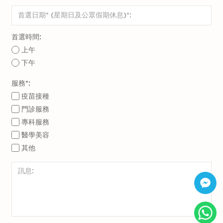
化可能會導致高血壓及心臟病，並增加焦慮及抑
鬱的風險。根據個人身體狀況，您有機會出現潮
熱、體重增加、性慾下降和疲勞等症狀。由於預
首選時間:
期出現的生理變化，建議您維持健康飲食和定期
上午
下午
運動以緩解不適並保持身體健康。
服務*:
疫苗接種
門診服務
專科服務
醫學美容
其他