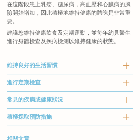
在這階段患上乳癌、糖尿病，高血壓和心臟病的風
險開始增加，因此積極地維持健康的體魄是非常重
要。
建議您維持健康飲食及定期運動，並每年約見醫生
進行身體檢查及疾病檢測以維持健康的狀態。
維持良好的生活習慣
進行定期檢查
「好的習慣值得狂熱。」-約翰·艾文（小說家）
好習慣可能難以堅持。在這階段，您可能已培養
常見的疾病或健康狀況
每年進行定期健康檢查有助您了解個人健康狀況
部分健康的生活習慣，而某些習慣則可能對您未
並訂立目標。透過每年檢查，您可以專注照顧當
必太重要。但堅持良好的習慣對您未來的健康非
前的健康狀況並預防疾病。如不幸確診，亦可及
積極採取預防措施
這階段常見的疾病或健康狀況：
常重要，建議您定期進行身體檢查，並審視是否
早採取治療措施。定期檢查有助維持長遠的健
需要調整日常的生活習慣。
乳癌
康。以下是進行年度健康檢查時，建議與醫生商
「預防勝於治療」
相關文章
建立健康及均衡的飲食習慣