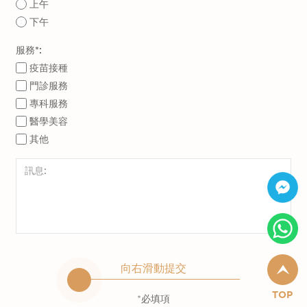
上午
下午
服務*:
疫苗接種
門診服務
專科服務
醫學美容
其他
向右滑動提交
TOP
*必填項