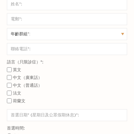
骨質疏鬆症是骨骼的代謝疾病，會導致骨質密度
並非每年都需要進行所有疾病檢測或疫苗接種，
下降。受影響的骨骼密度降低，因此變得更脆
較理想的做法是根據年齡、病史以及出現的症狀
弱，甚至更容易斷裂，最終導致骨折。
或疑慮，與醫生商量合適的方案。
儘管您的人生目標可能會在不同階段改變，但應
優先管理個人健康。
我們的醫生團隊會提供專業協助，並與您同行奠
定健康生活的每一步。從今天起積極關注個人健
語言（只限診症）*:
康，可先由
約見醫生
開始。
英文
中文（廣東話）
中文（普通話）
法文
荷蘭文
首選時間: