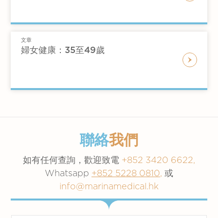
日常的運動及飲食習慣
健康檢查等方面與醫生進行商討。針對潛在疾病
發病率和死亡率的主要原因。
肉力量，平衡力及協調以預防跌倒）
吸煙，飲酒和使用藥物的習慣
的預防方法包括：
每天有至少7-8個小時的睡眠
高血壓
任何精神健康需要，包括感到抑鬱或焦慮
接種季節性流感疫苗
保持身心活躍
家族病史
文章
高血壓
是動脈血壓持續偏高的慢性疾病。如果血
接種肺炎球菌疫苗
婦女健康：35至49歲
戒煙
防跌
壓長時間維持在較高水平，可能會出現各種健康
限制每天飲用最多一杯標準大小的酒精飲
接種甲型和乙型肝炎疫苗
假如健康情況出現問題，導致未能作決定
問題，包括中風、冠心病、心臟衰竭、慢性腎
料（一杯標準大小的飲品約為一罐12安士
接種帶狀疱疹 (生蛇) 疫苗 (50歲或以上)
時，誰將成爲醫療委任代理人
病，甚至是早逝。
[ounces] 的5％酒精啤酒）
性傳染病（STD）檢測
與醫生分享您的疑慮和困惑，作進一步討論，有
心臟病
慢性疾病患者應定期進行檢查及避免多重
子宮頸癌檢測，包括柏氏抹片（又稱“子宮
助您從定期檢查中受益。
用藥
頸細胞檢查“）和HPV 病毒基因分型檢測
「心臟病」
泛指與心臟相關的疾病。在不同類型
避免在陽光下暴曬
本診所提供
不同的健康檢查計劃
。
的心臟病中，冠心病是導致死亡的主要原因。冠
血糖，膽固醇和血壓檢查
聯絡
我們
心病的患者可能會經歷中央壓迫性胸痛，疲勞加
如果您對建立以上的習慣感到困難，請不要猶豫
癌症檢測
劇，但透過休息可得到好轉。疼痛可能擴散到手
尋求協助。建議您諮詢醫生的意見，尋求協助以
如有任何查詢，歡迎致電
+852 3420 6622,
乳房臨床觸診和X光造影檢查
臂，肩膀，頸和下頜。冠心病有許多的風險因
建立良好的日常生活習慣。
Whatsapp
+852 5228 0810
,
或
骨質疏鬆檢查（65歲或以上）
素，但大部分是可以預防或治療的。
info@marinamedical.hk
大腸癌檢測 (50歲或以上)
骨質疏鬆症
皮膚癌檢測