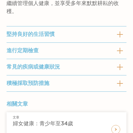
繼續管理個人健康，並享受多年來默默耕耘的收
穫。
堅持良好的生活習慣
進行定期檢查
「習慣可能未能於一時三刻改變，但只要願意花
時間和精力，您幾乎可以改變任何習慣。」
常見的疾病或健康狀況
每年進行定期健康檢查有助您了解個人健康狀況
― Charles Duhigg（作家）
並訂立目標。透過每年檢查，您可以專注照顧當
堅持年輕時建立的良好習慣有助預防慢性疾病的
前的健康狀況並預防疾病。如不幸確診，亦可及
積極採取預防措施
這階段常見的疾病或健康狀況：
威脅。隨著年齡增長，健康的生活習慣助您保持
早採取治療措施。定期檢查有助維持長遠的健
糖尿病
活力。如果您現在開始建立新的習慣，請與醫生
康。以下是進行年度健康檢查時，建議與醫生商
「只進行治療，而不採取預防措施，是不可持續
相關文章
商量，並一同訂立安全而合適的個人計劃：
糖尿病是一種慢性疾病，特徵是由胰島素缺乏，
量的事項：
的做法。」 －比爾蓋茨
阻抗或兩者共同引起的血糖水平升高。糖尿病會
建立健康及均衡的飲食習慣
任何更年期的症狀
文章
建議您主動諮詢醫生，並決定是否需要對某疾病
增加患者患上腦血管疾病、心臟病、足壞疽、視
婦女健康：青少年至34歲
保持健康的體重
睡眠習慣的改變
採取預防措施。你可以就疫苗接種、疾病檢測和
網膜病變，腎病和神經性病變的風險。它是香港
每天進行至少30分鐘的運動（主要訓練肌