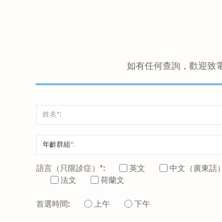
如有任何查詢，歡迎致
語言（只限診症）*:
英文
中文（廣東話
法文
荷蘭文
首選時間:
上午
下午