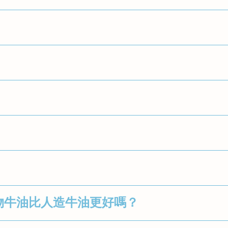
用氫化植物油的油炸和烘焙食品是飲食中反式脂肪的主要
以氫化植物油生產的食品包括：人造奶油、起酥油、餅乾
LDL）膽固醇（也是「壞」膽固醇）的水平，同時降低高
心病的風險，而冠心病是香港的第三大死亡疾病。
辨識。飽和脂肪在牛油和豬油等動物脂肪，以及椰子油和
應少於每日能量攝取量的 1%。例如，每日能量攝取量為
脂蛋白（「壞」）膽固醇水平來增加心臟病的風險，而反
脂肪同樣含量低的食物更健康。
低的食品，避免使用氫化植物油或脂肪生產的食品。
物牛油比人造牛油更好嗎？