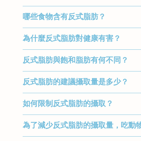
哪些食物含有反式脂肪？
以氫化植物油為原料，或在烹飪過程中使
為什麼反式脂肪對健康有害？
奶和黃油，存在天然的低含量反式脂肪。
點、非乳製奶精。
反式脂肪可以增加我們體內低密度脂蛋白（
反式脂肪與飽和脂肪有何不同？
「好」膽固醇的水平）。這會增加罹患冠
飽和脂肪在室溫下呈固態，因此很容易被
反式脂肪的建議攝取量是多少？
目前，世界衛生組織建議應反式脂肪攝取量
如何限制反式脂肪的攝取？
飽和脂肪和反式脂肪都會透過提高低密度
制在每天2克以下。
膽固醇水平。因此，選擇飽和脂肪和反式
閱讀食品營養標籤並選擇反式脂肪含量較
為了減少反式脂肪的攝取量，吃動