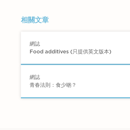
不是，因為牛油富含飽和脂肪和膽固醇，
避免在烹飪和食物準備中使用氫化油和動
軟人造牛油的反式脂肪含量通常亦比硬人
的烹飪方法（例如蒸、燒烤）製備的食物
相關文章
網誌
Food additives (只提供英文版本)
網誌
青春法則：食少啲？