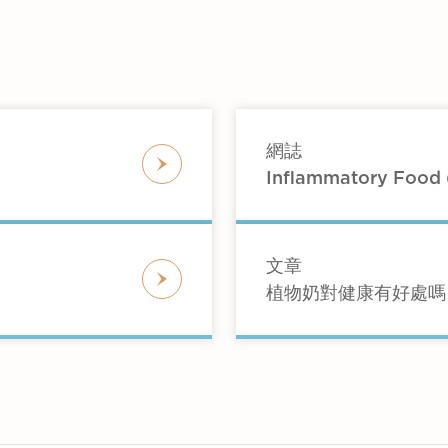
這對心臟健康不利。相反，大多數人造牛油是由植物油製
物脂肪。保持均衡飲食，特別是少脂肪和多水果和蔬菜的
造牛油低。
。
網誌
Inflammatory Foo
文章
植物奶對健康有好處嗎