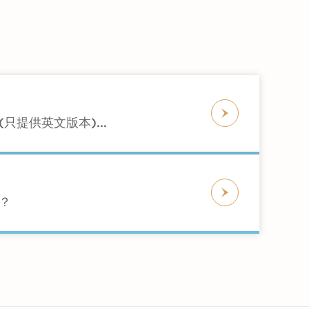
成，不含膽固醇，飽和脂肪含量通常較低。
飲食很重要。您可以選擇使用最少添加脂肪
d (只提供英文版本)...
？