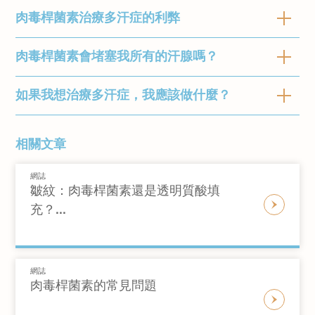
「藥品仿單標示外」使用，以治理其他部位的多
肉毒桿菌素治療多汗症的利弊
根據國際多汗症協會，接受肉毒桿菌注射的患者
汗症，例如手、腳和臉部。
後出汗情況減少了八成半以上。治療副作用可能
患病率大約為人口的 1% 至 5%。對於大多患者
包括注射部位疼痛、腫脹和瘀傷。
肉毒桿菌素會堵塞我所有的汗腺嗎？
好處
來說，這不會構成嚴重的健康威脅。然而，這可
微創治療
能會讓人感到不舒服和尷尬，並且會影響日常生
什麼是藥品仿單標示外使用？
如果我想治療多汗症，我應該做什麼？
據估計，一個人大約有三只四百萬個汗腺。小面
在腋下進行時，幾乎不會感到疼痛
活。
注射可以在診所進行，療程時間大約在30 分鐘
「藥品仿單標示外」是指將藥物或治療用於未經
積的汗腺不會影響你的身體調節溫度能力。
治療風險較小
以內，療程後亦沒有任何活動限制（除了在注射
監管機構正式批准的病症或目的。它意味著藥物
您應先諮詢醫生，了解如何解決您的問題。以我
治療結果顯著: 有研究顯示，進行療程之後
相關文章
當天避免劇烈運動或桑拿）。在進行腋下注射療
或治療上的標籤或包裝說明書上未註明這種使用
們的診所為例，我們將進行徹底的臨床評估。目
與已知原因（例如更年期、帕金森病、低血糖或
大約兩星期內，出汗產生減少了90%
程前，最好不要刮掉治療區域的毛髮。
的方式。醫生會根據他們的臨床判斷和專業知識
的是評估多汗症的嚴重程度，確定對患者生活質
甲狀腺影響）相關的過度出汗被稱為繼發性多汗
網誌
使用藥品仿單標示外。藥品仿單標示外是合法且
量的影響，並消除任何潛在導致繼發性多汗症的
皺紋：肉毒桿菌素還是透明質酸填
症。 當沒有明確原因出現時，稱為原發性多汗
常見的，但應仔細評估其風險和效果。
醫療狀況。我們的醫生也會在治療計劃過程中考
充？...
壞處
症。
在療程中，醫生會使用一根非常細的針頭將微量
慮患者的治療目標和期望。
肉毒桿菌素注射到皮下，在治療區域以網格狀分
與腋下治療不同，如果注射到手掌或腳掌
佈，大約每隔1至2 厘米進行多次注射。為了舒
會感到非常疼痛
過度出汗一般與交感神經系統的運作有關，交感
網誌
緩任何潛在的不適，醫生可能會使用冰敷鎮痛。
非永久解決方案：與切除汗腺手術不同，
肉毒桿菌素的常見問題
神經系統負責監督身體的反應及作恆溫器的用
肉毒桿菌素治療是暫時性，患者大約每年
途。遺傳也是一個因素。患有原發性多汗症的患
需要進行一到兩次治療（取決於個人的情