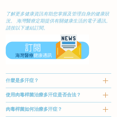
了解更多健康資訊有助您掌握及管理自身的健康狀
況。 海灣醫療定期提供有關健康生活的電子通訊。
請按以下連結訂閱。
什麼是多汗症？
使用肉毒桿菌治療多汗症是否合法？
多汗症是一種汗腺過度活躍的疾病，與運動、溫
度或任何其他典型觸發因素無關的過多出汗症
狀。受影響的身體部位通常包括手掌、腋下和腳
肉毒桿菌如何治療多汗症？
使用肉毒桿菌素來治療腋下多汗已獲得美國
底。
FDA 批准。然而，醫生也會將肉毒桿菌作為