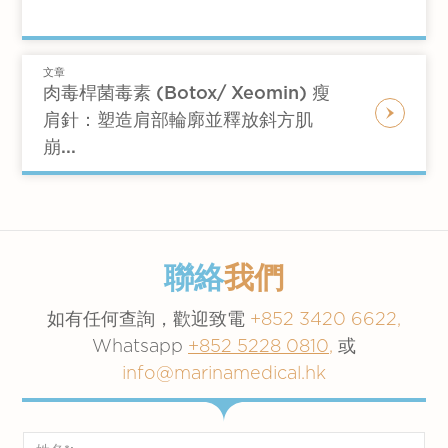
者，即使當時身體不需要流汗來調節溫度，大腦
肉毒桿菌素會阻止乙酰膽鹼（一種負責激活汗腺
況）
也依然發送激活汗腺的信號。
的神經遞質）釋放。普遍情況下，身體自然冷卻
FDA 現階段僅批准用於腋下治療
的方式是當體溫升高時，神經系統會激活汗腺。
文章
潛在副作用：儘管肉毒桿菌注射療程相當
肉毒桿菌毒素 (Botox/ Xeomin) 瘦
然而，多汗症患者的汗腺發出信號神經比較活
較安全，但也有潛在副作用。包括暫時肌
肩針：塑造肩部輪廓並釋放斜方肌
躍。透過將注射肉毒桿菌素到受影響的區域，汗
肉無力、注射部位疼痛或瘀傷，在極少數
崩...
腺的活動就會減少。治療效果是局部、暫時的，
情況下會出現過敏反應。然而，副作用通
通常會持續幾個月，然後再需要重新治療。
常是暫時的並會自行消退。
聯絡
我們
如有任何查詢，歡迎致電
+852 3420 6622,
Whatsapp
+852 5228 0810
,
或
info@marinamedical.hk