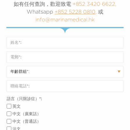
因素*的成年人
如有任何查詢，歡迎致電
+852 3420 6622,
肺炎鏈球菌疾病的傳染期尚為未知。 據推測，
發燒
可以。肺炎球菌疫苗可與流感疫苗一同接種，但
Whatsapp
+852 5228 0810
,
或
只要細菌出現在呼吸道分泌物中，就會發生傳
發冷
應在不同部位注射。
info@marinamedical.hk
播。
頭痛
*某些健康狀況或其他風險因素包括:
噁心
曾患侵入性肺炎球菌病；
肺炎球菌疫苗可否與2019冠狀病毒病疫苗同時
嘔吐
缺乏免疫功能：無脾臟，愛滋病，原發性
接種?
感到虛弱或疲勞
免疫力缺乏症，與癌症和器官移植有關的
現時有關新冠疫苗與其他疫苗同時接種的數據有
免疫功能缺乏，與使用免疫功能抑制劑或
限，建議接種新冠疫苗（復必泰或克爾來福）與
類固醇有關的免疫功能缺乏等；
其他疫苗之間應最少相隔14天。
慢性疾病：慢性心臟，肺部，肝或腎病，
罕見的副作用
糖尿或腦脊髓液滲漏；
高燒，並有機會導致抽搐（熱性痙攣）
裝有人工耳蝸
過敏反應（例如呼吸困難，喘鳴、皮疹、
語言（只限診症）*:
蕁麻疹）
英文
哪些人士不應接種肺炎球菌疫苗？
中文（廣東話）
中文（普通話）
對疫苗成分有過敏反應的人士，請在接種
法文