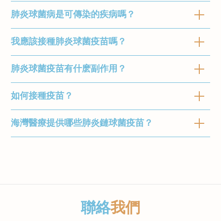
肺炎球菌病是可傳染的疾病嗎？
我應該接種肺炎球菌疫苗嗎？
肺炎鏈球菌的傳播途徑
飛沫傳播
肺炎球菌疫苗有什麽副作用？
上呼吸道的自身細菌
哪些人應接種肺炎球菌疫苗？
如何接種疫苗？
兒童
肺炎球菌疫苗的副作用
以下因素會影響肺炎鏈球菌的傳播：
6週大到18歲以下的嬰兒和兒童
海灣醫療提供哪些肺炎鏈球菌疫苗？
與其他疫苗一樣，接種疫苗有機會出現常見或罕
擁擠的地方
5至18 歲：患有某些健康狀況或其他風險因
接種疫苗的常見問題
見的副作用
季節性氣候：肺炎鏈球菌感染在冬季和早
素*的兒童
我們現正提供15價，20價，以及23價肺炎鏈球
大部分人士只需接種一劑疫苗，但醫生有機會建
春呼吸道疾病更為普遍時更為常見
菌疫苗。有關肺炎鏈球菌疫苗的分別和選擇，請
議肺炎球菌的高風險人士接種第二劑疫苗以加強
患有上呼吸道感染或肺炎鏈球菌疾病，例
肺炎球菌疫苗的常見副作用
查看網誌
。如有查詢或預約，請按
此處
。
保護。
成年人
如肺炎或中耳炎
注射部位感到疼痛、酸痛、發紅、溫熱
65 歲及以上：所有 65 歲及以上的成年人
聯絡
我們
感、腫脹和硬化
18至64歲：患有某些健康狀況或其他風險
肺炎球菌疫苗可與流感疫苗一同注射嗎？
傳染能力
肌肉或關節疼痛