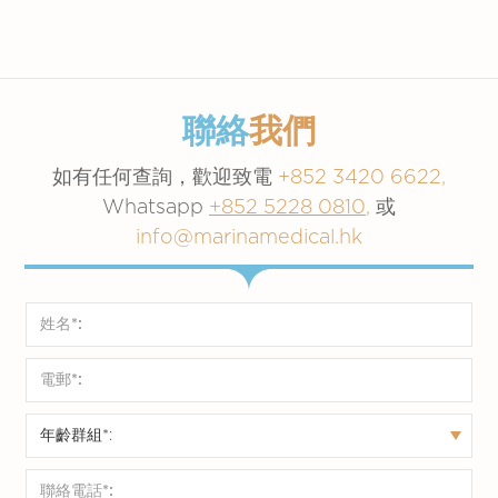
當你來到診所時，請出示身分證明文件（香港居
如果你是政府疫苗資助計劃的受助人群，你可於
民身分證） 以作登記。
本診所接種疫苗，本診所位於中環雪廠街16號西
洋會所大厦7樓。如有查詢，請聯絡我們。
政府疫苗網站預約
聯絡
我們
如有任何查詢，歡迎致電
+852 3420 6622,
自費疫苗
Whatsapp
+852 5228 0810
,
或
info@marinamedical.hk
LP8.1新冠疫苗:
直接在
網店
購買，
或
whatsapp我們