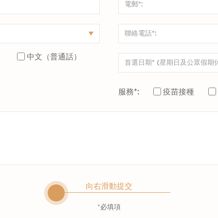
）
中文（普通話）
服務*:
疫苗接種
向右滑動提交
*必填項