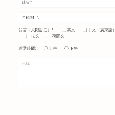
語言（只限診症）*:
英文
中文（廣東話
法文
荷蘭文
首選時間:
上午
下午