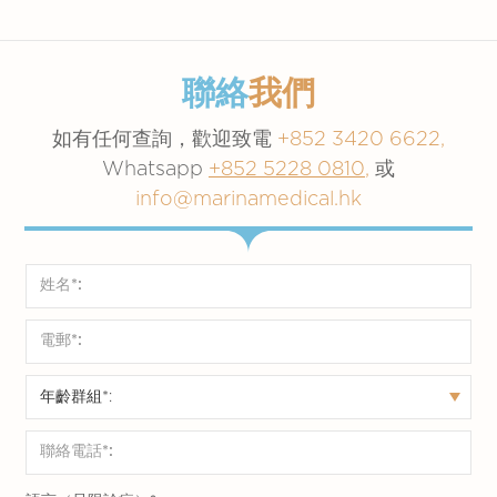
會較慢排出，更難降溫。如果酷熱指數高
潤
寬邊帽子可以遮擋陽光。
於32.8°C，應採取預防措施。
洗冷水澡或淋浴可以幫助身體降溫。
在高溫下工作或鍛煉時，要多作休息。包
聯絡
我們
出現昏
括運動和徒步旅行等戶外活動。
厥、頭
躺下
如有任何查詢，歡迎致電
切勿將任何人留在上鎖的封閉空轉車輛
+852 3420 6622,
暈
內，尤其是兒童、嬰兒、成人或寵物。即
Whatsapp
+852 5228 0810
,
或
使在和暖的天氣下，封閉的車內溫度也會
info@marinamedical.hk
皮膚蒼
迅速上升。因此，可能會導致與熱有關的
脫掉多餘或不必
白、寒
疾病。
要的衣服，例如
冷、濕
提前製定炎熱天氣戶外活動計劃可降低中
鞋子或襪子
冷
暑和熱衰竭的風險。
謹記中暑可能會導致比熱衰竭更危險的問題，並
需要及時治療以避免並發症。