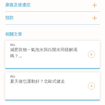
熱衰竭和中暑的其他成因包括：
以下因素會增加熱衰竭或中暑的風險：
高於 40°C 則可能是中暑。
康復及後遺症
如果您開始出現中暑症狀，請盡快前往涼快的地
感到無
t洗冷水澡或冷
度上升
請求緊急治療
方。如果情況可許的話請脫掉一層衣服，或打開
脫水
年齡
：嬰兒、4 歲以下幼兒和老年人（65
力
敷降低體溫
至攝氏
空調。如果無法躺下休息，則應停止任何劇烈活
穿著較重/ 緊身/ 厚的衣服
預防
經過治療，您可以完全從熱衰竭中康復過來。中
歲及以上）患上相關疾病的風險較高，因
40度
如果您認為自己中暑，請立即尋求醫療幫助。您
動，這有助於調節體溫。請喝大量水或運動飲料
攝取酒精
暑被視為緊急醫療狀況，如果你未及時就醫，有
為這類人群的體溫調節能力較低。
快速而
的醫生會根據您的症狀確定您是否熱衰竭或中
補充水分；電解質會因過度出汗而流失，而運動
可能損害以下器官：
處方藥物
：一些心藏相關或降血壓藥物可
如果您在炎熱的天氣下於戶外工作或活動，保持
過度出
喝水或運動飲料
強烈的
到陰涼處降低
相關文章
暑，但可能需要進行其他檢查以確定或尋找並發
飲料可以提供電解質。
能會令您更難保充身體水分。脫水可能會
較低的體溫是避免熱衰竭和中暑等熱相關問題的
心臟
汗
補充水分
脈搏或
體溫
症：
如果長時間維持熱衰竭的狀態，可能會引致中
導致中暑和疲勞。
關鍵方法。以下是一些預防技巧：
網誌
腎臟
心率
暑。因此，一旦出現熱衰竭症狀立即治療是至關
肥胖
：當體重增加時，身體會儲存更多熱
減肥良物 - 氣泡水與白開水同樣解渴
血液檢查
肌肉
保充水分。當您在炎熱天氣或陽光下進行
重要。
如果您感到胃部不適或開始嘔吐，請立即就醫。
快速但
量。所以超重或肥胖的人群可能會更難冷
嗎？...
尿液樣本：深黃色尿液可能是脫水的跡象
肝臟
戶外活動時，應每小時喝500毫升水。在
中暑被視為緊急醫療狀況，如果您認為自己可能
薄弱的
到陰涼處降低體
開始喪
加速空氣循環
卻身體。
肌肉功能和腎功能測試
肺
炎熱的環境下工作會使你出更多汗，導致
中暑，請立即致電緊急醫療部門。醫生可能會讓
脈搏或
溫
失意識
以冷卻身體
溫度轉變
：如果您快速從涼快的環境過渡
X 光檢查和其他影像學檢查
腦
身體比平常需要更多水份。
您進行冰浴以快速降低體溫，亦可能向您的皮膚
心率
到炎熱的環境，身體可能會無法適應，因
網誌
進行體力活動時，請遠離酒精和含咖啡因
噴水、用冰塊或特殊的冷毯覆蓋您的身體。
當治療延遲時，您發生嚴重並發症（包括死亡）
此更難控制體溫。
夏天做乜運動好？北歐式健走
皮膚發
飲料。咖啡因會增加您脫水的機會。
的風險就會增加。
酷熱指數
：酷熱指數是評估體感溫度的指
熱、發
盡量避免在陽光直射和正午時段進行戶外
噁心或
如持續嘔吐請前
使用濕毛巾冷
數，除了環境溫度之外還考慮了相對濕
紅、乾
活動。
嘔吐
往治療
敷降低體溫
度。如果相對濕度很高，身體的汗水可能
燥或濕
在戶外活動時，應穿淺色、寬鬆的衣服。