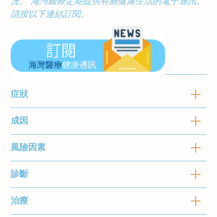
況。
海灣醫療定期提供有關健康生活的電子通訊。
請按以下連結訂閱。
症狀
成因
熱衰竭和中暑症狀可能會危及生命。肌肉痙攣的
出現可能是因高溫引致的第一個症狀。其他跡象
包括：
風險因素
身體無法調節溫度可能會導致中暑和熱衰竭。排
汗是身體的自然冷卻機制，如果在炎熱的天氣或
環境中進行勞動工作或劇烈運動，可能會難以產
診斷
儘管任何人都可能出現熱衰竭或中暑，在某些情
熱衰竭
中暑症
生足夠的汗水以保持涼快。
況下亦會增加風險。
應對方法
應對方法
症狀
狀
治療
如果您出現任何熱衰竭或中暑跡象，請盡快測量
體溫。如溫度高於 38°C 可能是熱衰竭，而溫度
身體溫