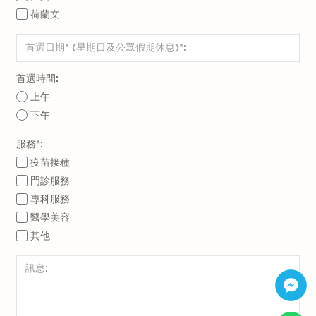
別並作
球蛋白M抗體。人體的免疫系統通常於身體受病
荷蘭文
水平上
出對抗
毒攻擊時（或接種疫苗後）第一時間製造該種抗
升並發
體。陽性結果顯示檢測者可能被感染，或者最近
揮長期
接種了疫苗，免疫系統剛剛開始對疫苗做出反
保護作
首選時間:
應。
用而下
上午
降
另一方面，免疫球蛋白 G（IgG） 測試主要針對
下午
該病毒的特定免疫球蛋白 G抗體。免疫球蛋白
服務*:
G通常用於確定檢測者是否已經產生對抗病毒的
疫苗接種
免疫球蛋白 G（IgG）及免疫球蛋白M（IgM）
抗體。
門診服務
抗體測試常用於新冠病毒的測試。
專科服務
醫學美容
其他