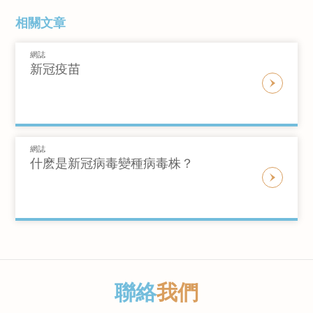
以下是人體的5種抗體：
免疫球蛋白M（IgM）抗體測試的分
已感染新冠病毒並具傳染性。但檢測結果也有可
相關文章
有關
新冠病毒抗體測試的常見問題
別
能出現「假陽性」的情況，誤認檢測者體内有病
免疫球蛋
免疫球
免疫球
免疫球
免疫球
毒。
白
A
蛋白
G
蛋白
M
蛋白
E
蛋白
D
誰該進行新冠病毒抗體測試？
網誌
以下是免疫球蛋白M（ IgM ）和免疫球蛋白
新冠疫苗
(IgA)
(IgG)
(IgM)
(IgE)
(IgD)
G（ IgG） 測試的基本資料：
如前文提及，抗體測試主要找出檢測者體內是否
假如個別人士想:
存在抗體。檢測結果呈陽性表示檢測者之前已受
呼吸道及
免疫球蛋白
M抗
免疫球蛋白
G
知道他/她的抗體水平
主要存
通常有
到感染或已接種疫苗。有關詳細，
請參考
另一篇
消化系統
血液及
有少量
體測試（ IgM
抗體測試 （
在抵港後縮短強制檢疫期
於血液
少量存
常
文章。
內壁、 唾
其他體
存於血
）
IgG）
及淋巴
於血液
見
欲知更多詳情，請瀏覽
網誌
液，眼淚
液
液中
什麽是新冠病毒變種病毒株？
液
中
於
測試方式
血液測試
https://www.coronavirus.gov.hk/chi/inbound-
及母乳
travel.html#faqs
免疫球蛋白M抗
免疫球蛋白 G
測試目標
體
抗體
接種疫苗後該什麼時候進行抗體檢測？
這是身
對於已接種疫苗的個別人士，建議在接種兩週後
· 陽性或陰性
體對抗
測試結果
進行測試。
新的感
· 抗體水平
染時產
免疫球蛋白 G抗體測試（IgG）呈陽性是否
聯絡
我們
這是最
接觸病毒的早期
接觸病毒的後
出現時間
生的第
代表個別人士對新冠病毒完全免疫？
常見的
階段
期階段