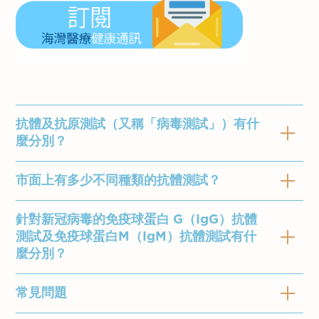
抗體及抗原測試（又稱「病毒測試」）有什
麼分別？
市面上有多少不同種類的抗體測試？
抗原及抗體測試的分別
針對新冠病毒的免疫球蛋白 G（IgG）抗體
抗原：存在於病毒細胞外圍的蛋白質。
市面上不同種類的抗體測試
測試及免疫球蛋白M（IgM）抗體測試有什
抗體：由人體自身針對特定抗原產生。
麼分別？
人體會產生不同的抗體或免疫球蛋白來對抗不同
簡而言之，新冠病毒抗原測試主要是測試個別人
病毒。例如，新冠抗體與流行性感冒（季節性流
常見問題
士體内是否存有新冠病毒特異抗原（蛋白質碎
感）的抗體亦不相同。
免疫球蛋白 G（IgG）抗體測試及
片）。如果檢測結果呈陽性，該檢測人士有可能