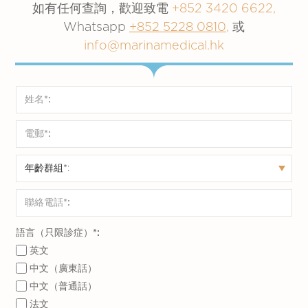
如有任何查詢，歡迎致電
一種抗
+852 3420 6622,
抗體。
不是，雖然人體出現抗體證明對新冠病毒具免疫
普遍的
結果解
Whatsapp
+852 5228 0810
體。當
,
或
這抗體
過往曾
受到感
力，但目前沒有足夠的證據顯示抗體可持續的時
讀
(if
最近
受到感染或
info@marinamedical.hk
您的身
記錄以
染或已接種疫
間。
當身體
positive
如適
已接種疫苗
體受到
往曾接
苗
免疫球蛋白 G抗體測試指數較低是否代表
對致敏
用
)
感染，
觸的感
新冠疫苗接種無效？
原出現
免疫球
染以保
證實個別人士有否接種新冠疫
反應或
目前醫
蛋白M
不是，檢測結果不一定反映疫苗的有效性，即使
護您免
苗
對抗寄
學界對
針對新冠病毒
（IgM）
抗體水平較低，仍有可能受保護。
再受感
持有抗體測試呈陽性的人士（如
生蟲感
該抗體
（有關本港的
備
水平會
染。當
不適用
符合其他條件）有機會於抵達香
染時，
較少認
隔離政策）
註
在短時
身體再
港後的隔離期縮短。詳情
請按
抗體的
知
間內升
次接觸
此
。
數量可
高。然
該感染
能會增
後它會
語言（只限診症）*:
時，體
加
隨著您
英文
内的免
免疫球蛋白M抗體測試及免疫球蛋白 G抗體測試
的免疫
中文（廣東話）
疫系統
都是血液測試。
球蛋白G
中文（普通話）
就會識
免疫球蛋白M（ IgM ）抗體測試主要針對免疫
法文
（IgG）