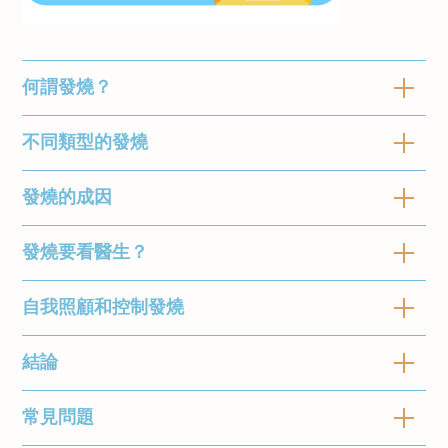
何謂發燒？
不同類型的發燒
發燒的概念和定義
發燒的成因
發燒是指體溫超過正常範圍0.58℃ / 1℉ 或以上
發燒可以分為不同的類型，其中包
的情況。而正常體溫通常在36.5℃至37.5℃之
括：
發燒要看醫生？
間。所以在一般情況下，當體溫超過38℃
發燒的成因也可以分為以下類型：
/100.4℉我們就稱之為發燒；當體溫超過39.5℃
稽留熱（continuous）
：體溫持續徘徊在
自我照顧和控制發燒
儘管發燒在大多數情況下是身體正常的反應，但
/103.4℉我們稱之為高燒。
除了感冒而引致發燒之外，有很多其他原因也會
39-40℃左右，日夜之間的體溫變動幅度
在某些情況下，尋求醫療建議是必要的。以下情
導致發燒：
很低。
況下應該尋求醫療專業人士的幫助：
結論
在尋求醫療建議之前，您可以採取以下自我照顧
弛張熱（remittent fever）
：體溫持續波
病毒性發燒
：病毒感染是最常見的發燒的
發燒通常是身體對感染、炎症或其他疾病的一種
措施來控制發燒：
幅比稽留熱較大，體溫波幅超過1℃左右
持續高燒
：如果發燒持續超過三天或體溫
原因之一。例如，感冒、流感和登革熱都
反應， 當身體檢測到細菌或病毒等病原體時，
常見問題
發燒是身體對感染或其他疾病的正常反應，但了
間歇熱（intermittent fever）
：體溫會突
超過5℃，應該尋求醫療建議。持續高燒可
休息和保持水分：
休息有助於身體恢復並
是由病毒引起的發燒。這類發燒通常會伴
免疫系統會釋放熱原（pyrogen），有助提高
解不同種類的發燒以及何時需要求醫咨詢是非常