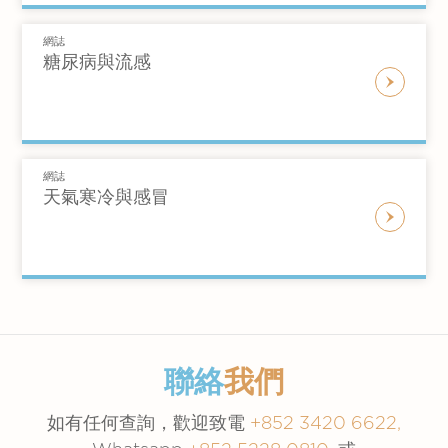
著輕便服裝，更加有利身體自然散熱。因為發燒
發燒會長高的迷思：其實孩童長高跟發燒並無關
本身不是一個病，而是一個病徵。 我們應該專
係，有說法是可能因為孩子生長速度最快的時
網誌
糖尿病與流感
注在找出發燒的原因再而對症下藥。
候，亦是抵抗力較弱的時候，容易發病。因此不
少人誤會發燒會令還在長高。
網誌
天氣寒冷與感冒
聯絡
我們
如有任何查詢，歡迎致電
+852 3420 6622,