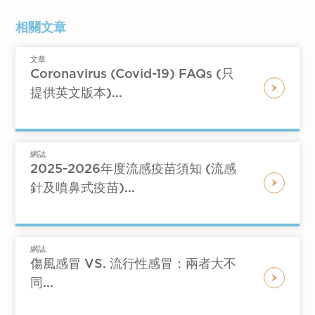
然上升到39℃以上，數小時後體溫恢復正
能是身體正在與一種嚴重的感染或其他疾
抵抗感染。同時，要確保充足的水分攝
隨著其他症狀，如喉嚨痛、咳嗽（痰有機
免疫系統的效能，抑制病原體的生長。
重要的。在大多數情況下，較低的發燒可以通過
發燒沖熱水涼有用嗎？
常。之後間歇數小時或一兩日後體溫會再
病作鬥爭的信號。
入，以避免脫水。
會呈現濃性的黃色）、頭痛和肌肉疼痛。
相關文章
自我照顧措施來管理，但在某些情況下，尋求醫
次飆升，反覆發作。
嚴重的症狀：
如果發燒伴隨著嚴重的症
保持室溫舒適：
保持室溫涼爽且通風良
正確答案是，要泡溫水，不是熱水，更加不是冷
細菌性發燒：
細菌感染也是常見的發燒原
療專業人士的建議和治療是必要的。記住，如果
回歸熱（relapsing fever）
：類似間歇
狀，如嚴重的頭痛、呼吸困難、胸痛、意
好，穿著輕便服裝可以幫助降低體溫。
文章
水澡，因為冷水只會令病人皮膚皮膚表面毛細孔
因。例如，鏈球菌感染可能導致扁桃腺
您有任何疑問或擔憂，請隨時向醫生尋求幫助。
Coronavirus (Covid-19) FAQs (只
熱，但高燒可以持續數日後降至正常，經
識模糊或持續嘔吐等，應該立即就醫。
服用退燒藥：
您可以使用非處方的退燒藥
及微血管快速收縮，不利身體的核心溫度散溫。
炎，並引起高燒、喉嚨痛和咳嗽（沒有咳
提供英文版本)...
過若干時間又重新發燒，持續數日後體溫
年幼的兒童：
對於年幼的兒童，特別是三
物，如布洛芬或扑热息痛，來緩解發燒和
濃性痰）等症狀。其他細菌感染，如尿道
又恢復正常。
個月以下的嬰兒，即使是較低的發燒也可
不適。但在使用任何藥物之前，請先閱讀
感染和肺炎，也可能引起發燒。
能需要尋求醫療建議。兒科醫生可以評估
並遵從使用說明，或咨詢醫生或藥劑師的
寄生蟲感染：
某些寄生蟲感染，如瘧疾，
持續高燒不退如何是好？
發燒的原因並提供適當的治療。
建議。
網誌
也可能引起發燒。這些感染通常與蚊子或
如上文所說，發燒是一種身體對疾病的一種反
2025-2026年度流感疫苗須知 (流感
免疫系統問題：
如果您有免疫系統問題，
注意症狀變化：
監測任何症狀的變化，如
其他昆蟲的咬傷有關。
應，代表身體某處出現了問題。持續高燒不退，
針及噴鼻式疫苗)...
例如接受器官移植、進行化療或患有
發燒的持續時間、症狀的嚴重程度以及其
藥物引起的發燒：
某些藥物可能引起過敏
應該立即求醫去找出病因。
HIV/AIDS等，較低的發燒也可能需要尋求
他相關症狀的出現。
反應或其他不良反應，導致發燒。
醫療建議。
其他原因：
還有其他一些原因可能導致發
其他症狀：
如果發燒伴隨著其他嚴重症
網誌
燒，如免疫系統疾病、腫瘤和內分泌失調
發燒侷一身汗有用嗎
傷風感冒 VS. 流行性感冒：兩者大不
狀，如嚴重的腹痛、皮疹、關節疼痛或血
等。
同...
穿著太多衣服/被子也會令體溫上升，出太多汗
尿等，應該立即尋求醫療幫助。
也會令我們脫水，不利身體降溫。我們會建議穿