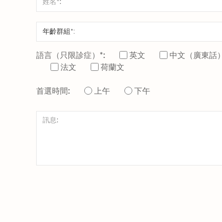
語言（只限診症）*:
英文
中文（廣東話
法文
荷蘭文
首選時間:
上午
下午