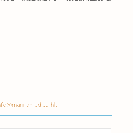
nfo@marinamedical.hk