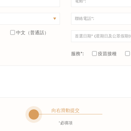
）
中文（普通話）
服務*:
疫苗接種
向右滑動提交
*必填項