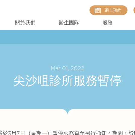
網上預約
關於我們
醫生團隊
服務
Mar 01, 2022
尖沙咀診所服務暫停
將於
3
月
7
日（星期一）暫停服務直至另行通知。期間，診