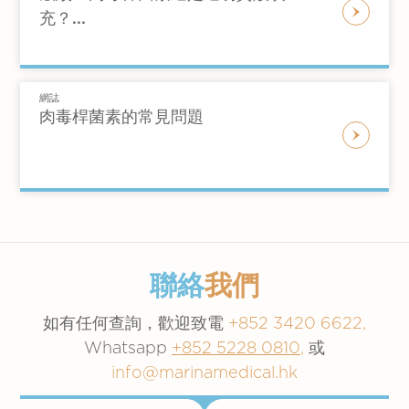
痕、受傷或細紋而造成的皮膚凹陷。 以下臉部
充？...
中度至重度的皺紋：法令紋、木偶紋、眉
情況可以得到明顯改善：
聚左乳酸在臉部下半部分效果特別好，可用於：
您的醫生會與您一起確定適合您的最佳填充劑類
間紋等
型和用量。
臉頰凹陷
填補皺紋
增強臉頰豐盈度和面部輪廓
魚尾紋
豐潤薄唇
網誌
法令紋
治療深層法令紋
肉毒桿菌素的常見問題
使用市面上填充劑是一個簡單的日常程序，可以
眉心紋
羥基磷灰石鈣由生物合成生產，所以不是動物產
有效地改善外觀。這些真皮填充劑的風險和副作
額頭紋
品。羥基磷灰石鈣產生過敏反應的風險非常低，
用相對較小，通常會在醫療診所注射。
這種物質與其他真皮填充劑不同，因為它不會立
木偶紋
無需進行皮膚測試。這種真皮填充劑以高度自然
即產生效果。相反，它會刺激您體內膠原蛋白的
增強唇部輪廓
的效果而聞名，並且不會移位，很少產生負作
產生，因此效果會在幾個月內逐漸顯現。雖然這
用。羥基磷灰石鈣最初用於牙科和重建手術，具
種類型的真皮填充劑被認為是半永久性的，但您
有悠久的安全歷史。
透明質酸也存在於一些軟骨和關節液以及皮膚組
可能仍然需要偶爾進行療程。
聯絡
我們
織中。經過提取和重新配製，現已成為最流行的
如有任何查詢，歡迎致電
+852 3420 6622,
可注射填充劑之一。 透明質酸經常被注射到關
Whatsapp
+852 5228 0810
,
或
節炎患者疼痛的關節中，以緩解疼痛并提供額外
info@marinamedical.hk
的緩衝。