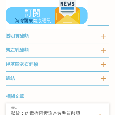
透明質酸類
聚左乳酸類
產品包括：
Juvederm, Restylane, Belotero
羥基磷灰石鈣類
產品包括：
Sculptra
透明質酸是一種凝膠狀物質，天然存在於人體
內，有助於保持我們的皮膚看起來豐滿、水潤和
總結
產品包括：
Radiesse
年輕。 大多數透明質酸填充劑可以持續 6-12 個
聚左乳酸是一種合成填充劑，注入面部使您的身
月，然後自然分解。
體自行產生膠原蛋白，亦稱為生物刺激劑。這種
填充劑的化學成分、持久度和柔軟度各不相同。
相關文章
無毒、可生物降解的物質作為縫合材料已有四十
羥基磷灰石鈣天然存在於人體骨骼中，效果長達
例如，較軟的填充劑適用於嘴唇，而較堅固的填
多年歷史。
約一年，是一種類似礦物的化合物。它通常用
充劑可能適用於顴骨和下顎。
網誌
注射透明質酸可用於改善皮膚輪廓，減少因疤
於：
皺紋：肉毒桿菌素還是透明質酸填