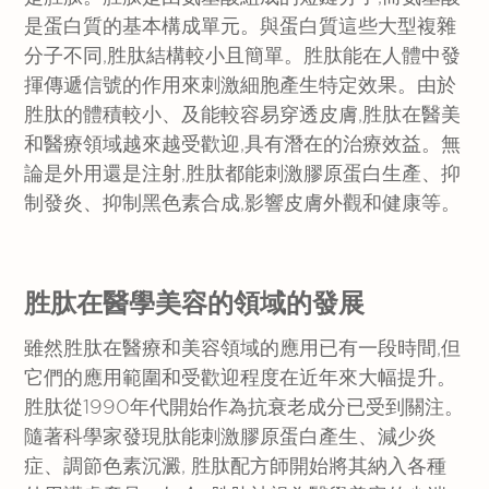
是蛋白質的基本構成單元。與蛋白質這些大型複雜
分子不同,胜肽結構較小且簡單。胜肽能在人體中發
揮傳遞信號的作用來刺激細胞產生特定效果。由於
胜肽的體積較小、及能較容易穿透皮膚,胜肽在醫美
和醫療領域越來越受歡迎,具有潛在的治療效益。無
論是外用還是注射,胜肽都能刺激膠原蛋白生產、抑
制發炎、抑制黑色素合成,影響皮膚外觀和健康等。
胜肽在醫學美容的領域的發展
雖然胜肽在醫療和美容領域的應用已有一段時間,但
它們的應用範圍和受歡迎程度在近年來大幅提升。
胜肽從1990年代開始作為抗衰老成分已受到關注。
隨著科學家發現肽能刺激膠原蛋白產生、減少炎
症、調節色素沉澱, 胜肽配方師開始將其納入各種