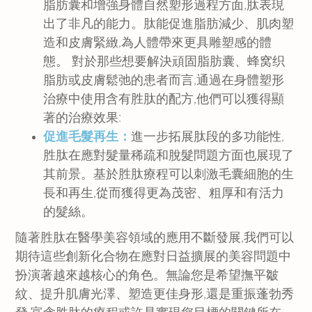
脂肪囊和增強身體自然塑形過程方面,肽表現
出了非凡的能力。肽能促進脂肪減少、肌肉塑
造和皮膚緊緻,為人體帶來更具雕塑感的體
態。 對於那些想要解決頑固脂肪囊、蜂窝织
脂肪或皮膚鬆弛的患者而言,通過在身體塑形
治療中使用含有胜肽的配方,他們可以獲得顯
著的治療效果:
促進毛髮再生：
進一步拓展肽段的多功能性,
胜肽在應對髮量稀疏和脫髮問題方面也展現了
其前景。基於胜肽療程可以刺激毛囊細胞的生
長和再生,從而獲得更為茂密、粗厚和有活力
的髮絲。
隨著胜肽在醫學美容領域的應用不斷發展,我們可以
期待這些創新化合物在應對日益擴展的美容問題中
扮演著越來越核心的角色。無論您是希望撫平皺
紋、提升肌膚光澤、塑造更佳身形,還是重振蓬勃秀