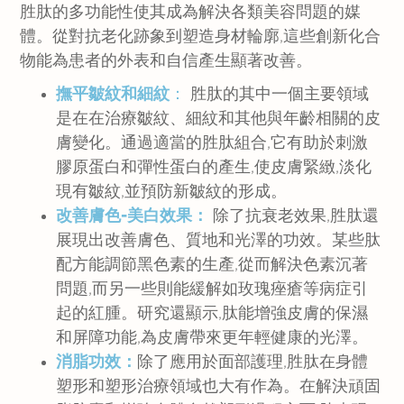
胜肽的多功能性使其成為解決各類美容問題的媒
體。從對抗老化跡象到塑造身材輪廓,這些創新化合
物能為患者的外表和自信產生顯著改善。
撫平皺紋和細紋
：
胜肽的其中一個主要領域
是在在治療皺紋、細紋和其他與年齡相關的皮
膚變化。通過適當的胜肽組合,它有助於刺激
膠原蛋白和彈性蛋白的產生,使皮膚緊緻,淡化
現有皺紋,並預防新皺紋的形成。
改善膚色-美白效果：
除了抗衰老效果,胜肽還
展現出改善膚色、質地和光澤的功效。某些肽
配方能調節黑色素的生產,從而解決色素沉著
問題,而另一些則能緩解如玫瑰痤瘡等病症引
起的紅腫。研究還顯示,肽能增強皮膚的保濕
和屏障功能,為皮膚帶來更年輕健康的光澤。
消脂功效：
除了應用於面部護理,胜肽在身體
塑形和塑形治療領域也大有作為。在解決頑固