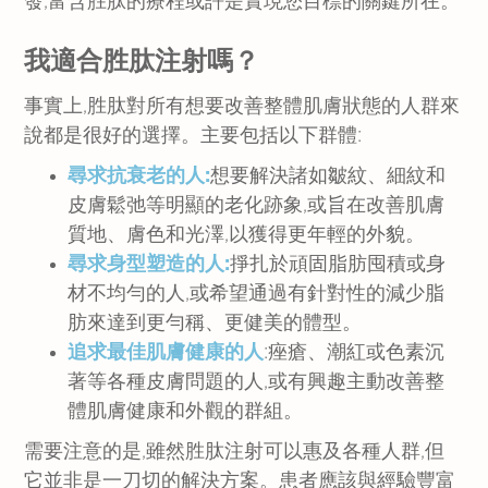
發,富含胜肽的療程或許是實現您目標的關鍵所在。
我適合胜肽注射嗎？
事實上,胜肽對所有想要改善整體肌膚狀態的人群來
說都是很好的選擇。主要包括以下群體:
尋求抗衰老的人:
想要解決諸如皺紋、細紋和
皮膚鬆弛等明顯的老化跡象,或旨在改善肌膚
質地、膚色和光澤,以獲得更年輕的外貌。
尋求身型塑造的人:
掙扎於頑固脂肪囤積或身
材不均勻的人,或希望通過有針對性的減少脂
肪來達到更勻稱、更健美的體型。
追求最佳肌膚健康的人
:痤瘡、潮紅或色素沉
著等各種皮膚問題的人,或有興趣主動改善整
體肌膚健康和外觀的群組。
需要注意的是,雖然胜肽注射可以惠及各種人群,但
它並非是一刀切的解決方案。患者應該與經驗豐富