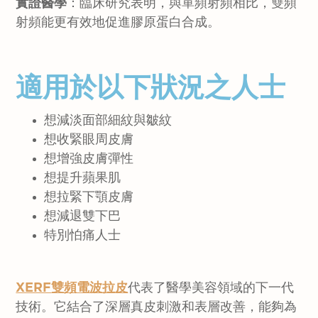
實證醫學
：臨床研究表明，與單頻射頻相比，雙頻
射頻能更有效地促進膠原蛋白合成。
適用於以下狀況之人士
想減淡面部細紋與皺紋
想收緊眼周皮膚
想增強皮膚彈性
想提升蘋果肌
想拉緊下顎皮膚
想減退雙下巴
特別怕痛人士
XERF
雙頻電波拉
皮
代表了醫學美容領域的下一代
技術。它結合了深層真皮刺激和表層改善，能夠為