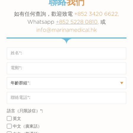
聯絡
我們
生，是結構性問題，可能與激素分泌沒有直接關
嚴，角膜受損，甚至眼部神經受損，導致失明。
甲狀腺超聲檢查是一種非侵入性檢查。 檢查
係。 治療大頸泡可以透過傳統甲狀腺切除手術
如有任何查詢，歡迎致電
+852 3420 6622,
時，醫生會將凝膠塗在患者身上，然後使用超聲
或甲狀腺微創切除手術處理。
精神併發症狀
：情緒不穩定、緊張、失眠、多動
少數患者可能會對藥物產生過敏反應，如皮膚瘙
Whatsapp
+852 5228 0810
,
或
波探頭獲取甲狀腺的實時圖像，醫生會在檢查時
或抑鬱等精神並發症。
癢或皮疹。 其他可能的並發症包括暫時性肝功
info@marinamedical.hk
拍攝相應的照片進行評估。 甲狀腺超聲可以幫
能損傷。 患者可能需要改用其他類型的藥物或
引發代謝異常的疾病
：如糖尿病、肝功能失調。
助醫生評估甲狀腺的大小、甲狀腺病變的大小和
使用其他治療方法。
性質、病變周圍的血流情況、區分鈣化點、區分
消化問題
：容易腹瀉，消化不良。
甲狀腺囊腫和結節、評估頸部淋巴結是否腫大
骨質疏鬆
：甲狀腺激素分泌過多，導致骨骼分解
等。
過快，導致骨質疏鬆，增加骨折的機會。
心臟衰竭
：長期心動過速、心律失常引起的心力
衰竭等心臟並發症。
不孕、流產
：增加女性不孕、流產、早產等機
率。
語言（只限診症）*:
英文
中文（廣東話）