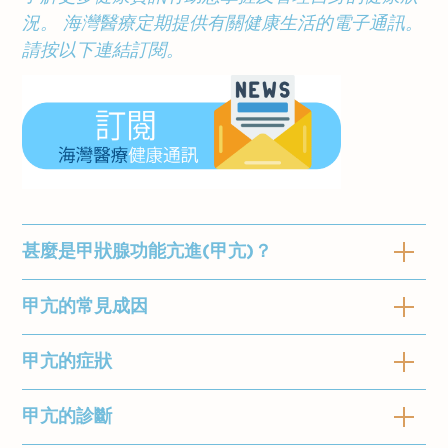
況。 海灣醫療定期提供有關健康生活的電子通訊。
請按以下連結訂閱。
甚麼是甲狀腺功能亢進(甲亢)？
甲亢的常見成因
甲狀腺是我們體內的內分泌腺之一體，它可以產
生甲狀腺素來維持人體的代謝功能。 甲狀腺素
是一種激素，可以刺激身體細胞產生蛋白質，直
甲亢的症狀
格雷夫病 (Graves’ Disease)
：甲狀腺功
接影響身體的新陳代謝和各器官的功能。 因
能亢進症最常見的原因。 由於患者自身免
此，我們身體的心跳和血壓、消化功能、食慾和
疫系統出現問題，會產生異常抗體來攻擊
甲亢的診斷
由於甲狀腺激素分泌過多，患者體內新陳代謝過
情緒、骨骼代謝、月經週期、代謝和肌肉控制等
和刺激甲狀腺細胞上的促甲狀腺激素受體
快。引起症狀包括：