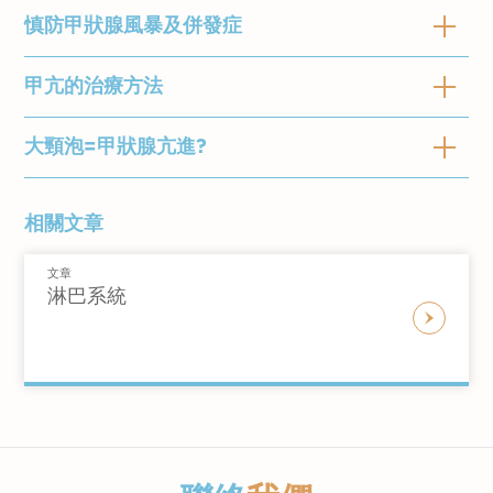
都受到甲狀腺激素分泌的影響。 甲狀腺分泌過
（TSH受體），從而增加甲狀腺激素的產
慎防甲狀腺風暴及併發症
臨床檢查
心跳過促
多（甲狀腺功能亢進）或過少（甲狀腺功能減
生和分泌。
心悸
通過面對面的諮詢和臨床檢查，醫生可以詢問患
退）會對我們身體的大多數器官產生重要影響。
毒性結節性甲狀腺腫 (Toxic adenoma)
：
甲亢的治療方法
甲狀腺風暴可致命的。甲狀腺風暴的發生是因為
脾氣暴躁
者的病史和家族史，以及相關症狀。 臨床觸診
甲狀腺細胞的異常增殖導致細胞不受控制
患者的甲亢沒有得到適當的治療或者沒有得到控
抑鬱
可以讓醫生判斷患者是否有甲狀腺腫大、甲狀腺
地產生和分泌甲狀腺素。
制。當患者受到不同的外界重大刺激，如外傷、
大頸泡=甲狀腺亢進?
醫生需要先找出患者的病因，然後根據病因做出
失眠
腫大是否均勻、對稱、頸部是否有其他腫塊或淋
甲狀腺功能亢進症（甲亢）是指甲狀腺因不同原
毒性多結節性甲狀腺腫 (Toxic
感染或手術等時，可能會爆發甲狀腺風暴。
相應的治療。
有食慾但體重明顯下降
巴腫大、氣管是否被甲狀腺腫大壓迫等等。
因分泌過多的甲狀腺素（T4或T3），使身體各
Multinodular Goitre)
：長期多發甲狀腺
甲狀腺位於頸部底部兩側，即喉核下方。 一般
月經失調
器官代謝過快，從而出現不同的臨床症狀。
相關文章
結節可能令甲亢出現。
長約3至4厘米。 當甲狀腺增生達到5～6厘米
腹瀉
患者會出現高燒、心跳加快、高血壓、噁心、肝
藥物治療
甲狀腺炎 (Thyroiditis)
：早期甲狀腺炎症
血液檢驗：甲狀腺功能
時，就會像氣泡一樣突出在頸部，可以觸摸到。
手抖
文章
臟腫大、黃疸、煩躁、全身震顫等症狀。 如果
會將甲狀腺中儲存的甲狀腺素釋放到血液
甲狀腺腫分為兩種：整體性甲狀腺腫和局部性甲
淋巴系統
藥物治療是治療甲亢的主要方法。 醫生會開抗
怕熱
甲狀腺功能檢查包括對身體甲狀腺激素產生的評
患者沒有得到適當的急救，可能會出現意識不
中，導致甲狀腺功能亢進。
狀腺腫。 當甲狀腺增生時，它會觸及鎖骨，使
甲狀腺製劑。 此類藥物的作用是抑制甲狀腺激
容易出汗
估，可以通過血液檢查獲得。 甲狀腺功能檢查
清、昏迷、心律失常或心力衰竭等並發症，甚至
藥物副作用
引致，如心律不正藥物胺碘酮
頸部的入口變窄。 當肥厚變大時，可能會壓迫
素的分泌，使患者的甲狀腺分泌和代謝恢復正
包括：三碘甲狀腺原氨酸T3、甲狀腺素T4和促
可能導致死亡。除了甲狀腺風暴外，甲亢患者還
Amiodarone
氣管，影響呼吸。
常。 患者在開始服藥時需要密切監測體內甲狀
甲狀腺素TSH水平。
可能出現以下並發症：
攝取過多碘
腺素水平，等到調整藥物劑量以維持甲狀腺素正
其他不常見原因，例如分泌甲狀腺素的卵
常水平。 常用的抗甲狀腺藥物有卡比馬唑和丙
大頸泡並不等如甲狀腺亢進。大頸泡是甲狀腺增
巢或睾丸腫瘤、腦下垂體腫瘤等。
基硫氧嘧啶。
甲狀腺超聲波
眼部併發症
：由於長期眼球突出，眼瞼閉合不