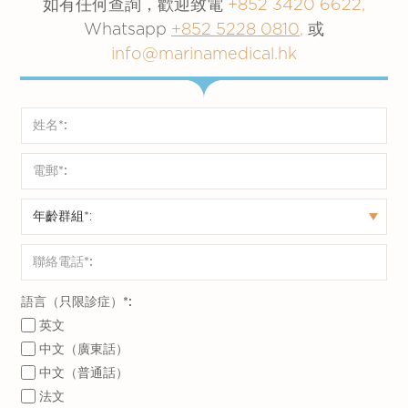
可能
如有任何查詢，歡迎致電
徹底煮熟所有動物產品方可進食；和
+852 3420 6622,
密切接觸 （例
是
如有任何可疑病徵，應及時求醫。
Whatsapp
+852 5228 0810
,
或
如長時間面對
info@marinamedical.hk
面接觸）
可能（目前推
否
性接觸
測）
經動物傳播
是
否
潛伏期介乎6至
潛伏期介乎10至
潛伏期
13日，但通常
14日，但但通常
為5至21日
為7至19日
語言（只限診症）*:
英文
中文（廣東話）
中文（普通話）
法文