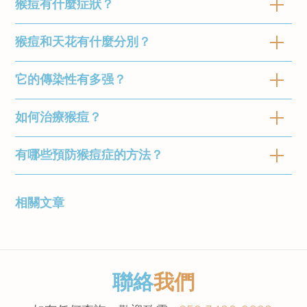
猴痘有什麼症狀？
猴痘是一種罕見的人畜共患病，由感染猴痘病毒
引起。猴痘在 1958 年被首次發現。第一宗人類
病例在 1970 年剛果出現。
猴痘和天花有什麼分別？
猴痘的常見症狀包括：
發燒
它的傳染性有多强？
猴痘與天花的英文名稱都以「痘」命名，雖然有
肌肉疼痛
相似之處，但差異較多。猴痘是一種由猴痘病毒
淋巴結腫大
引起較溫和的疾病，它也屬於被稱為痘病毒的同
如何治療猴痘？
目前已知，猴痘可通過處理野味、動物咬傷或抓
疲勞
類病毒。症狀類似於天花，例如發燒，頭痛或皮
傷、體液、被污染的物件或與他人密切接觸傳
頭痛
疹及流感症狀。
播。
有哪些預防猴痘症的方法？
本港目前沒有已註冊針對猴痘的疫苗或抗病毒治
形成水泡和結痂的皮疹
療方法。曾有證據顯示天花疫苗也可以有效預防
猴痘和天花的的分別：
從接觸到出現症狀的時間約為 10 天，而症狀可
猴痘，而一種名為「Jynneos」的新疫苗於
為減少受感染的風險，市民前往受猴痘病毒影響
相關文章
持續 2 至 4 週1。
猴痘
天花
2019年獲美國食物及藥物管理局（FDA）許可
的地方應該：
用於預防猴痘感染。歐洲最近亦批准了一種新的
淋巴結腫大
是
否
避免與患者或動物接觸
抗病毒藥物用於治療猴痘。
[1]
在照顧患者或處理動物時，穿戴防護衣服
症狀嚴重性
輕微
嚴重
https://www.cdc.gov/poxvirus/monkeypox/sy
和裝備，包括手套和外科口罩，並在進行
聯絡
我們
經人類傳播
這些程序後洗手