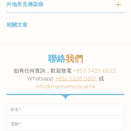
旅途中要採取適當的預防措施，注意個人、飲食
外地常見傳染病
旅途後要注意，回港後依然可以出現與外遊有關
留意目的地衛生情況和通知最新疫症情
及環境衞生。以下讓我們介紹如何做個健康旅遊
的身體不適。所以在返港後三個月內如有發燒、
報：一些傳染病高危的地區會規定到訪旅
者：
持續腹瀉、嘔吐、黃疸、泌尿紊亂、皮膚病等，
客必須備有指定的免疫注射證明
相關文章
食物中毒/甲形肝炎/霍亂/傷寒
應盡快接受健康檢查，向醫生提供曾到過的旅遊
根據個人健康狀況，進行身體檢查
地點資料，包括目的地、活動和逗留時間。
注射疫苗或準備預防藥物
注意食物及個人衛生
如有任何其他健康情況例如：哮喘，敏
食物中毒
：食物和飲用水會因不同途徑而受到細
感，長期病患等，我們建議你先向家庭醫
要預防旅行者腹瀉或其他腸道傳染病，應注意食
菌、病毒、寄生蟲、化學毒素等的污染。進食或
聯絡
我們
生查詢及檢查
物、飲料和飲用水的安全衛生。病情輕微者一般
飲用後，均有機會引致中毒。
如有任何查詢，歡迎致電
+852 3420 6622,
於數天內自行康復。但如有發熱、大便帶血或有
甲形肝炎：
透過污染食物和飲料傳播，嚴重者可
Whatsapp
+852 5228 0810
,
或
黏液等情況，應立即就醫，不要胡亂使用止瀉藥
引致肝功能衰竭。
info@marinamedical.hk
物。
霍亂：
通常透過進食受霍亂弧菌污染的食物或水
而傳播。
大家應緊記：
傷寒：
被傷寒沙門氏桿菌污染之食物和飲料所引
進食前和如廁後一定要洗手
致的傳染病。
只進食完全熟透的食物