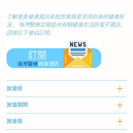
了解更多健康資訊有助您掌握及管理自身的健康狀
況。
海灣醫療定期提供有關健康生活的電子通訊。
請按以下連結訂閱。
旅遊前
旅遊期間
除了衛生因素，旅遊時常遇到不同程度的問題，
如環境擠迫、飲食習慣改變、氣候不適應、 時
間差異等，令抵抗疾病能力下降，亦會較容易患
旅途後
旅遊前要做足準備，清楚瞭解目的地的環境、風
上各種疾病。為確保旅途順暢，出發前，應：
土習俗和文化信仰，減少以上情況發生的機會。