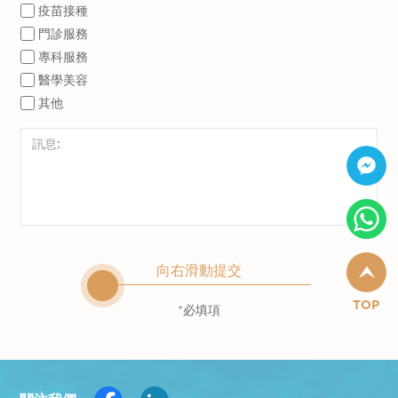
昏至清晨時分）
疫苗接種
性行為
在戶外時，應穿長袖衫及長褲保護手腳，
門診服務
血液接觸：直接接觸患者血液，共用個人
特別是足踝
專科服務
衛生用品，如牙刷、剃刀、鬚刨及指甲鉗
於外露的皮膚甚至衣服上塗搽含有避蚊胺
醫學美容
等；或共用受污染之針筒；或穿耳環、紋
其他
（即DEET）成份的驅蚊劑：依產品指示重
身或針灸等，亦因不潔工具而感染；或輸
覆塗抹，選用的避蚊胺濃度 - 成人約
入受感染血液或其他血製品。
35%，小孩則不應高於10%
母親在分娩期間傳給嬰兒。
應留在有空氣調節或有蚊屏的房間作息
如房間沒有隔蚊設備，可用蚊帳覆蓋床舖
避免共用個人衛生用品。
如有針刺意外應即擠出血液，清潔傷口，
向右滑動提交
往見醫生作適切處理，例如驗血檢查。
接觸患者血液或體液時要戴膠手套。
TOP
*必填項
用1:99稀釋漂白水，清潔受沾污物品。
性交前，應採取安全措施。
接種乙型肝炎預防疫苗。