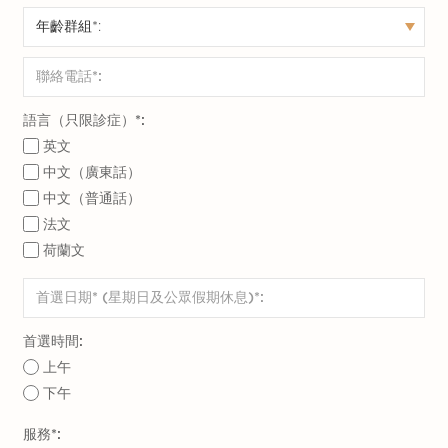
避免進食半熟的海產食物
進食或處理食物前，均應先洗手，特別於
只飲用經煮沸的水或由信譽良好的公司製
如廁後。
成的樽裝飲品
飲用自來水應先經過煮沸。
避免飲用加入冰塊的飲料
水果及蔬菜沙律在進食前應徹底洗淨。
語言（只限診症）*:
不要吃已去皮的生果和未經洗淨的蔬菜
於環境衛生惡劣情況下，盡量避免進食貝
英文
不要光顧無牌路邊熟食檔
中文（廣東話）
殼類海產、刺身、生或半熟肉類。
中文（普通話）
不可飲用未經消毒之奶類或其他製成品。
法文
適當食物儲存方法，如放入雪櫃；曾冷藏
小心蚊蟲
荷蘭文
過的食物在翻熱後應盡快食用，否則要棄
許多人可能會在假期前往一些有陽光與海灘的熱
置。
帶或亞熱帶國家。經蚊蟲傳染的疾病，如黃熱
接種疫苗。
病、登革熱、西尼羅病毒及瘧疾等在這些地方非
首選時間:
常流行。外遊時，個人蚊蟲防護措施尤為重要：
上午
乙型肝炎
下午
減少在蚊子覓食時間留在戶外地方（如黃
病毒存在患者的血液及體液內，傳染途徑：
服務*: