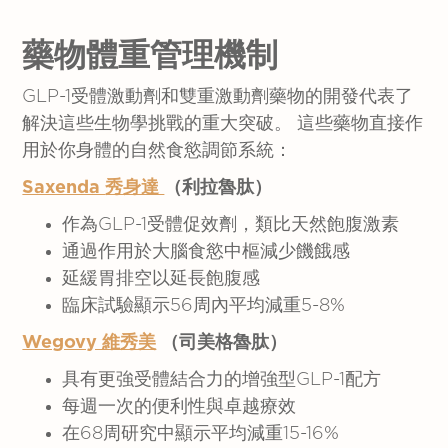
藥物體重管理機制
GLP-1受體激動劑和雙重激動劑藥物的開發代表了
解決這些生物學挑戰的重大突破。 這些藥物直接作
用於你身體的自然食慾調節系統：
Saxenda
秀身達
（
利拉魯肽
）
作為GLP-1受體促效劑，類比天然飽腹激素
通過作用於大腦食慾中樞減少饑餓感
延緩胃排空以延長飽腹感
臨床試驗顯示56周內平均減重5-8%
Wegovy 維秀美
（
司美格魯肽
）
具有更強受體結合力的增強型GLP-1配方
每週一次的便利性與卓越療效
在68周研究中顯示平均減重15-16%