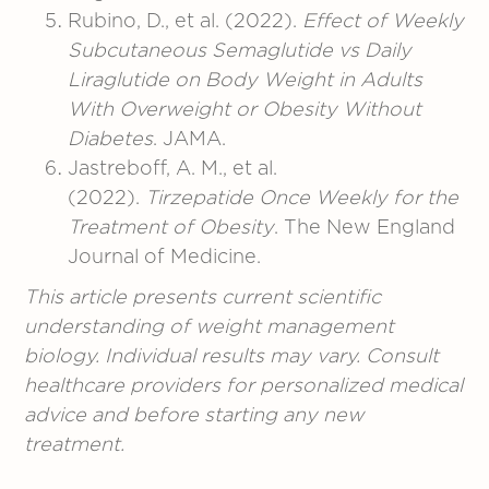
Rubino, D., et al. (2022).
Effect of Weekly
Subcutaneous Semaglutide vs Daily
Liraglutide on Body Weight in Adults
With Overweight or Obesity Without
Diabetes
. JAMA.
Jastreboff, A. M., et al.
(2022).
Tirzepatide Once Weekly for the
Treatment of Obesity
. The New England
Journal of Medicine.
This article presents current scientific
understanding of weight management
biology. Individual results may vary. Consult
healthcare providers for personalized medical
advice and before starting any new
treatment.