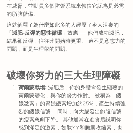
在威脅，並動員多個防禦系統來恢復它認為是必需
的脂肪儲備。
這就解釋了為什麼如此多的人經歷了令人沮喪的
「
減肥
-
反彈的惡性循環
」效應——他們成功減肥，
結果卻反彈，往往比開始時更重。 這不是意志力的
問題，而是生理學的問題。
破壞你努力的三大生理障礙
荷爾蒙戰場:
減肥后，你的身體會發生顯著的
荷爾蒙變化，與你的努力作對。 被稱為「饑
餓激素」的胃饑餓素增加約25%，產生持續強
烈的饑餓信號。 同時，向大腦發出飽腹信號
的瘦素急劇下降。 其他通常在進食后説明你
感到滿足的激素，如肽YY和膽囊收縮素，也