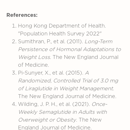
References:
Hong Kong Department of Health.
"Population Health Survey 2022"
Sumithran, P., et al. (2011).
Long-Term
Persistence of Hormonal Adaptations to
Weight Loss
. The New England Journal
of Medicine.
Pi-Sunyer, X., et al. (2015).
A
Randomized, Controlled Trial of 3.0 mg
of Liraglutide in Weight Management
.
The New England Journal of Medicine.
Wilding, J. P. H., et al. (2021).
Once-
Weekly Semaglutide in Adults with
Overweight or Obesity
. The New
England Journal of Medicine.