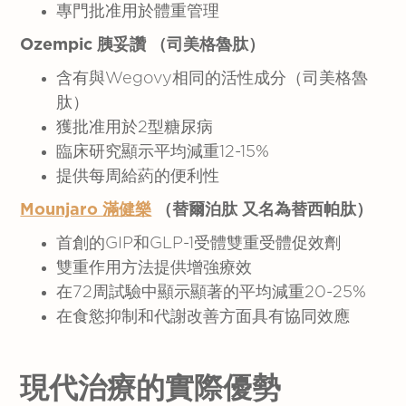
專門批准用於體重管理
Ozempic
胰妥讚
（
司美格魯肽
）
含有與Wegovy相同的活性成分（司美格魯
肽）
獲批准用於2型糖尿病
臨床研究顯示平均減重12-15%
提供每周給葯的便利性
Mounjaro 滿健樂
（替爾泊肽 又名為替西帕肽
）
首創的GIP和GLP-1受體雙重受體促效劑
雙重作用方法提供增強療效
在72周試驗中顯示顯著的平均減重20-25%
在食慾抑制和代謝改善方面具有協同效應
現代治療的實際優勢